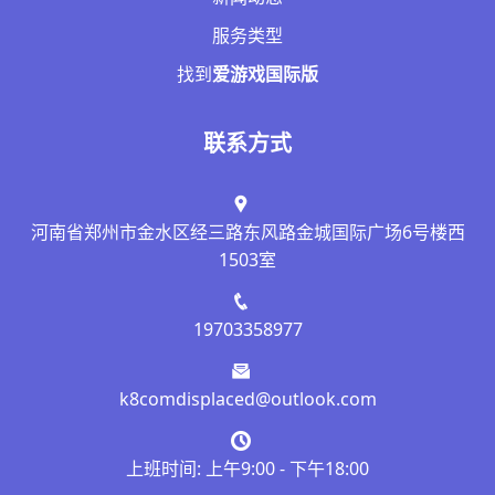
服务类型
找到
爱游戏国际版
联系方式
河南省郑州市金水区经三路东风路金城国际广场6号楼西
1503室
19703358977
k8comdisplaced@outlook.com
上班时间: 上午9:00 - 下午18:00