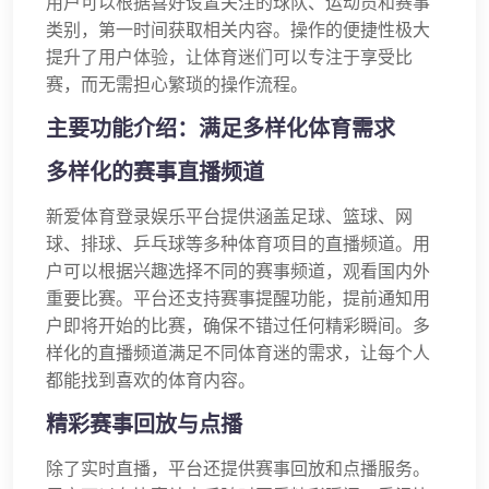
用户可以根据喜好设置关注的球队、运动员和赛事
类别，第一时间获取相关内容。操作的便捷性极大
提升了用户体验，让体育迷们可以专注于享受比
赛，而无需担心繁琐的操作流程。
主要功能介绍：满足多样化体育需求
多样化的赛事直播频道
新爱体育登录娱乐平台提供涵盖足球、篮球、网
球、排球、乒乓球等多种体育项目的直播频道。用
户可以根据兴趣选择不同的赛事频道，观看国内外
重要比赛。平台还支持赛事提醒功能，提前通知用
户即将开始的比赛，确保不错过任何精彩瞬间。多
样化的直播频道满足不同体育迷的需求，让每个人
都能找到喜欢的体育内容。
精彩赛事回放与点播
除了实时直播，平台还提供赛事回放和点播服务。