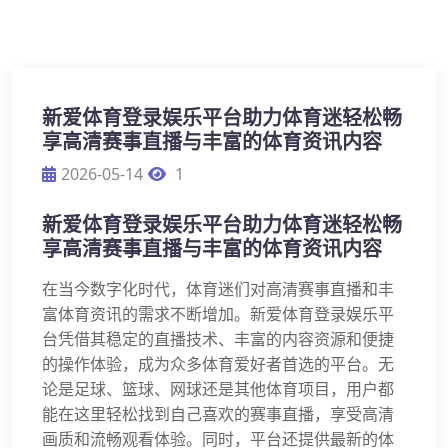
新爱体育登录娱乐平台助力体育迷轻松畅
享高清赛事直播与丰富的体育资讯内容
2026-05-14
1
新爱体育登录娱乐平台助力体育迷轻松畅
享高清赛事直播与丰富的体育资讯内容
在当今数字化时代，体育迷们对高清赛事直播和丰
富体育资讯的需求不断增加。新爱体育登录娱乐平
台凭借其稳定的直播技术、丰富的内容资源和便捷
的操作体验，成为众多体育爱好者首选的平台。无
论是足球、篮球、网球还是其他体育项目，用户都
能在这里轻松找到自己喜欢的赛事直播，享受高清
画质和流畅观看体验。同时，平台还提供最新的体