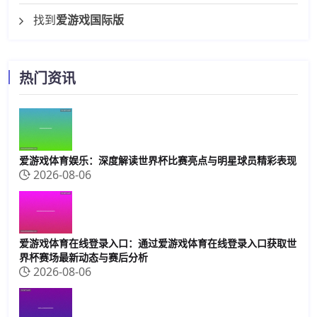
找到
爱游戏国际版
热门资讯
爱游戏体育娱乐：深度解读世界杯比赛亮点与明星球员精彩表现
2026-08-06
爱游戏体育在线登录入口：通过爱游戏体育在线登录入口获取世
界杯赛场最新动态与赛后分析
2026-08-06