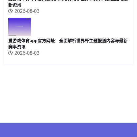
新资讯
2026-08-03
爱游戏体育app官方网址：全面解析世界杯主题报道内容与最新
赛事资讯
2026-08-03