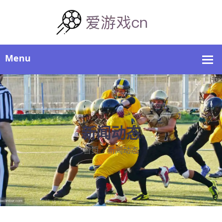
新闻动态
首页
新闻动态