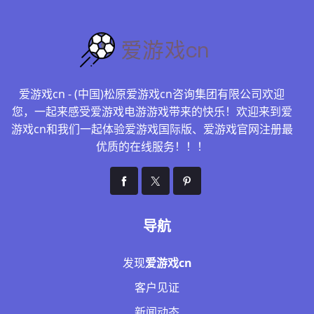
爱游戏cn - (中国)松原爱游戏cn咨询集团有限公司欢迎
您，一起来感受爱游戏电游游戏带来的快乐！欢迎来到爱
游戏cn和我们一起体验爱游戏国际版、爱游戏官网注册最
优质的在线服务！！！
导航
发现
爱游戏cn
客户见证
新闻动态