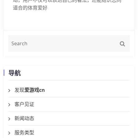
动，用户不仅可以表达自己的看法，还能结识志同
道合的体育爱好
导航
发现
爱游戏cn
客户见证
新闻动态
服务类型