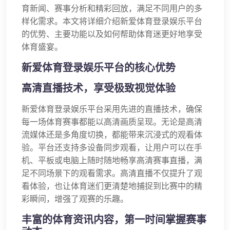
育新闻、赛事分析和精彩回放，满足不同用户的多
样化需求。本文将详细介绍新爱体育登录娱乐平台
的优势、主要功能以及如何帮助体育迷更好地享受
体育盛宴。
新爱体育登录娱乐平台的核心优势
高清直播技术，享受极致视觉体验
新爱体育登录娱乐平台采用先进的直播技术，确保
每一场体育赛事都能以高清画质呈现。无论是高清
流媒体还是多角度切换，都能带来沉浸式的观看体
验。平台还支持多设备同步观看，让用户可以在手
机、平板或电脑上随时随地畅享高清赛事直播，满
足不同场景下的观看需求。高清直播不仅提升了观
看体验，也让体育迷们更清楚地捕捉到比赛中的精
彩瞬间，增强了观赛的乐趣。
丰富的体育资讯内容，第一时间掌握赛事