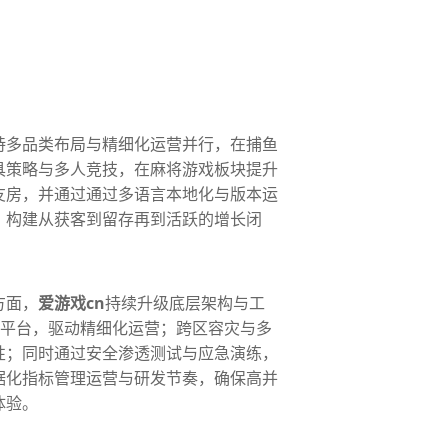
持多品类布局与精细化运营并行，在捕鱼
具策略与多人竞技，在麻将游戏板块提升
友房，并通过通过多语言本地化与版本运
，构建从获客到留存再到活跃的增长闭
方面，
爱游戏cn
持续升级底层架构与工
试平台，驱动精细化运营；跨区容灾与多
性；同时通过安全渗透测试与应急演练，
据化指标管理运营与研发节奏，确保高并
体验。