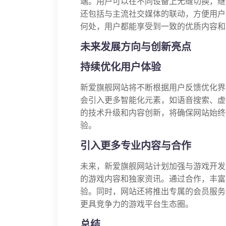
端。用户可以在不同设备上无缝切换，继
还包括与主流社交媒体的联动，方便用户
何处，用户都能享受到一致的优质内容和
未来发展方向与创新亮点
持续优化用户体验
新爱旗舰网站将不断根据用户反馈优化界
会引入更多智能化元素，如语音搜索、虚
的技术升级和内容创新，将确保网站始终
验。
引入更多专业内容与合作
未来，新爱旗舰网站计划加强与游戏开发
的游戏内容和独家资讯。通过合作，丰富
验。同时，网站还将推出专属的会员服务
更具竞争力的游戏平台生态圈。
总结