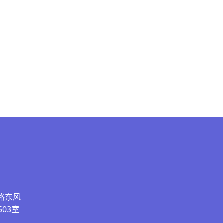
路东风
03室