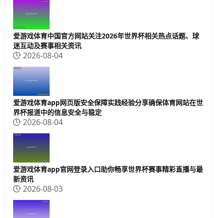
爱游戏体育中国官方网站关注2026年世界杯相关热点话题、球
迷互动及赛事相关资讯
2026-08-04
爱游戏体育app网页版安全保障实践经验分享确保体育网站在世
界杯报道中的信息安全与稳定
2026-08-04
爱游戏体育app官网登录入口助你畅享世界杯赛事精彩直播与最
新资讯
2026-08-03