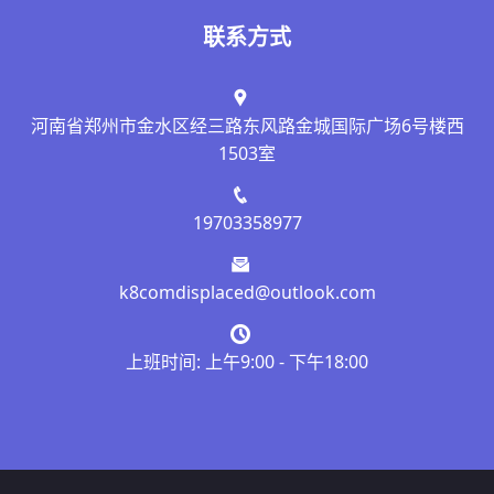
联系方式
河南省郑州市金水区经三路东风路金城国际广场6号楼西
1503室
19703358977
k8comdisplaced@outlook.com
上班时间: 上午9:00 - 下午18:00