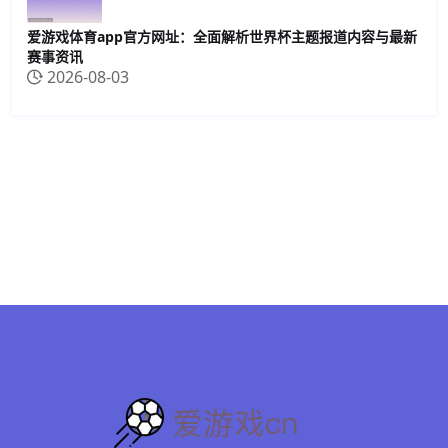
爱游戏体育app官方网址：全面解析世界杯主题报道内容与最新
赛事资讯
2026-08-03