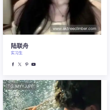
陆联舟
实习生