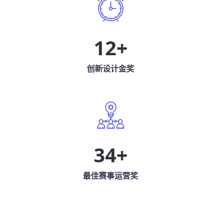
12
+
创新设计金奖
34
+
最佳赛事运营奖