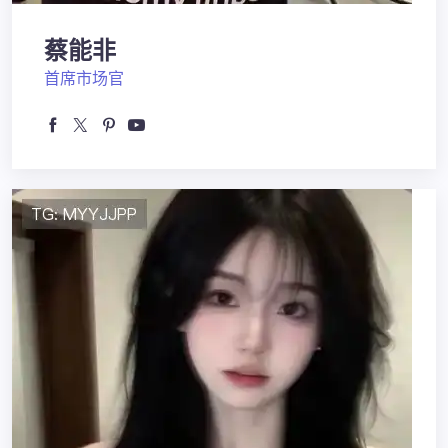
蔡能非
首席市场官