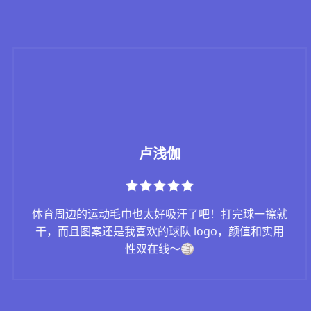
卢浅伽
体育周边的运动毛巾也太好吸汗了吧！打完球一擦就
干，而且图案还是我喜欢的球队 logo，颜值和实用
性双在线～🏐