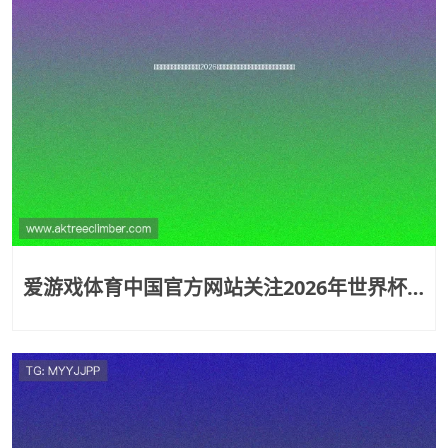
爱游戏体育中国官方网站关注2026年世界杯
相关热点话题、球迷互动及赛事相关资讯