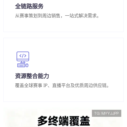
全链路服务
从赛事策划到周边销售，一站式解决需求。
资源整合能力
覆盖全球赛事 IP、直播平台及优质周边供应链。