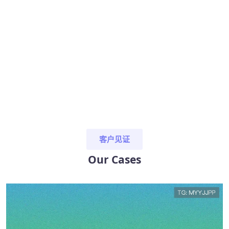
客户见证
Our Cases