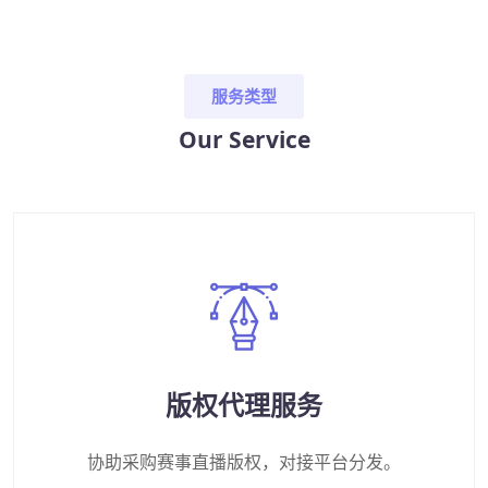
服务类型
Our Service
版权代理服务
协助采购赛事直播版权，对接平台分发。